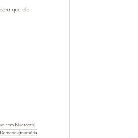
para que ela 
ivo com bluetooth
Demencia
memória