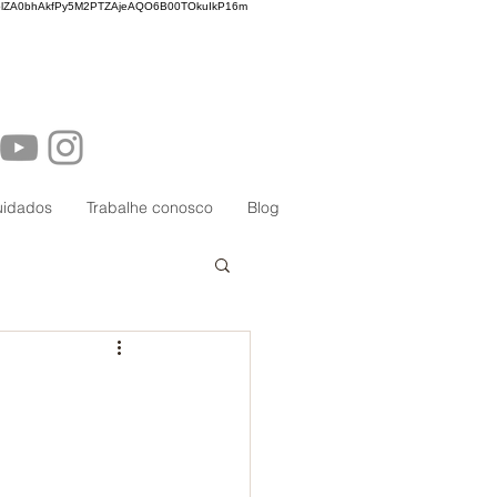
lZA0bhAkfPy5M2PTZAjeAQO6B00TOkuIkP16m
uidados
Trabalhe conosco
Blog