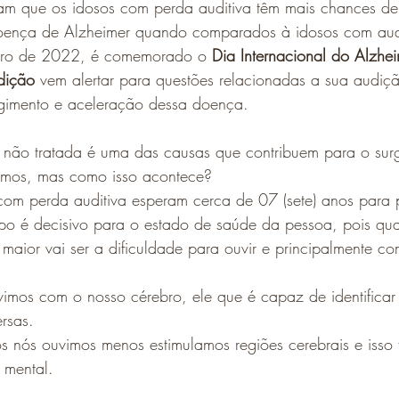
am que os idosos com perda auditiva têm mais chances de
ença de Alzheimer quando comparados à idosos com aud
bro de 2022, é comemorado o
 Dia Internacional do Alzhe
dição
 vem alertar para questões relacionadas a sua audiç
gimento e aceleração dessa doença.
 não tratada é uma das causas que contribuem para o sur
lamos, mas como isso acontece?
com perda auditiva esperam cerca de 07 (sete) anos para 
mpo é decisivo para o estado de saúde da pessoa, pois qu
maior vai ser a dificuldade para ouvir e principalmente c
imos com o nosso cérebro, ele que é capaz de identificar
rsas. 
s nós ouvimos menos estimulamos regiões cerebrais e isso 
 mental. 