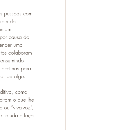
as pessoas com 
larem do 
entam 
por causa do 
eender uma 
tos colaboram 
consumindo 
 destinas para 
ar de algo.
ditiva, como 
pitam o que lhe 
e ou “viva-voz”, 
e  ajuda e faça 