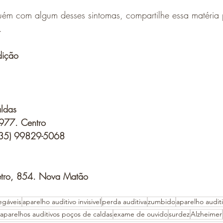
ém com algum desses sintomas, compartilhe essa matéria 
.
dição
ldas
 977. Centro 
(35) 99829-5068
ietro, 854. Nova Matão 
egáveis
aparelho auditivo invisivel
perda auditiva
zumbido
aparelho audit
aparelhos auditivos poços de caldas
exame de ouvido
surdez
Alzheimer