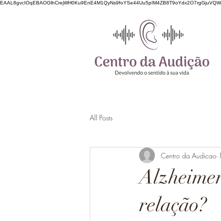
EAAL8gvcIOqEBAOGlhCrejWH0Ku9EnE4M1QyNs9foYSe44Uu5pIM4ZB8T9oYdx2O7rgGjuVQ
All Posts
Centro da Audicao
Alzheimer
relação?