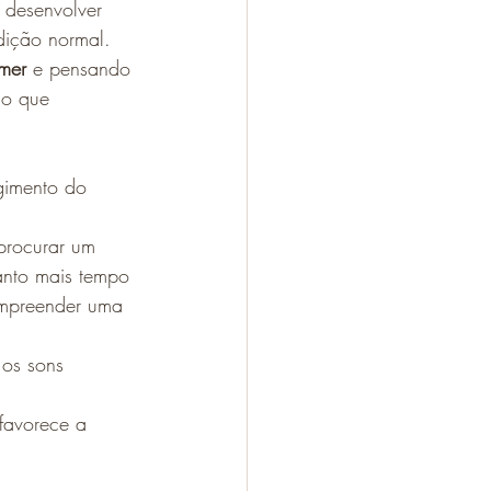
 desenvolver 
ição normal.  
imer
 e pensando 
ão que 
gimento do
procurar um 
anto mais tempo 
ompreender uma 
 os sons 
favorece a 