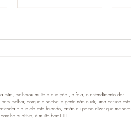
Quem pode usar o Implante
Guia
Coclear?
Audi
ra mim, melhorou muito a audiçáo , a fala, o entendimento das 
 bem melhor, porque é horrível a gente não ouvir, uma pessoa esta
ntender o que ela está falando, então eu posso dizer que melhoro
arelho auditivo, é muito bom!!!!!