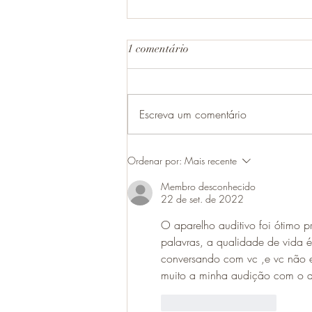
1 comentário
Escreva um comentário
Casos de otite no verão
Ordenar por:
Mais recente
Membro desconhecido
22 de set. de 2022
O aparelho auditivo foi ótimo p
palavras, a qualidade de vida é
conversando com vc ,e vc não e
muito a minha audição com o ap
Curtir
Responder