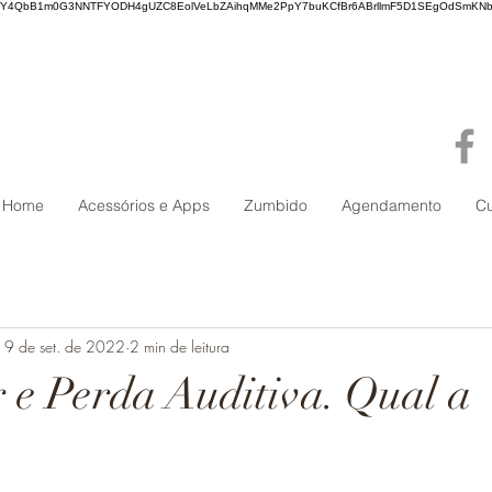
WY4QbB1m0G3NNTFYODH4gUZC8EolVeLbZAihqMMe2PpY7buKCfBr6ABrllmF5D1SEgOdSmKNb
Home
Acessórios e Apps
Zumbido
Agendamento
C
19 de set. de 2022
2 min de leitura
 e Perda Auditiva. Qual a