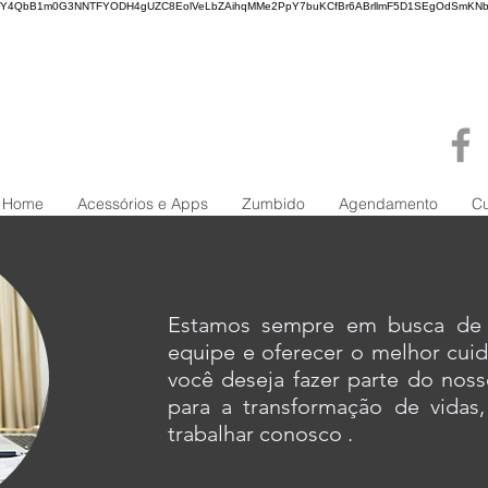
WY4QbB1m0G3NNTFYODH4gUZC8EolVeLbZAihqMMe2PpY7buKCfBr6ABrllmF5D1SEgOdSmKNb
Home
Acessórios e Apps
Zumbido
Agendamento
C
Estamos sempre em busca de t
equipe e oferecer o melhor cui
você deseja fazer parte do noss
para a transformação de vidas,
trabalhar conosco .