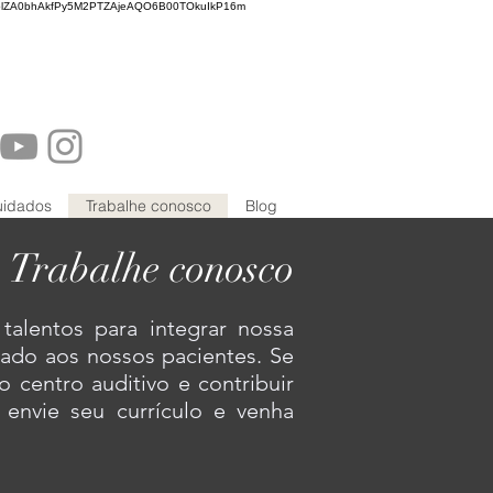
lZA0bhAkfPy5M2PTZAjeAQO6B00TOkuIkP16m
uidados
Trabalhe conosco
Blog
Trabalhe conosco
alentos para integrar nossa
dado aos nossos pacientes. Se
o centro auditivo e contribuir
 envie seu currículo e venha