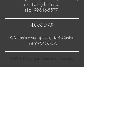
sala 101. Jd. Paraíso.
(16) 99646-5577
Matão/SP
R. Vicente Mastropietro, 854 Centro.
(16) 99646-5577
©2018. Copyright. Centro da Audição.