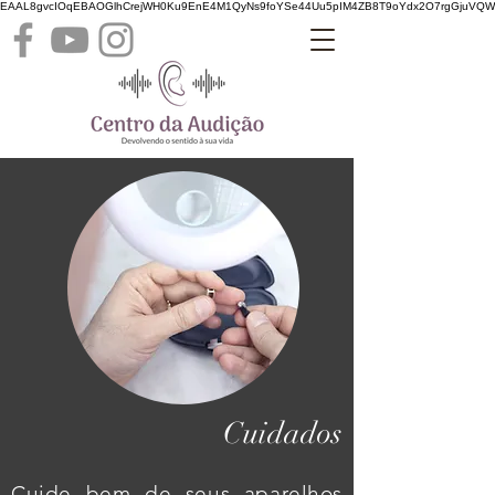
EAAL8gvcIOqEBAOGlhCrejWH0Ku9EnE4M1QyNs9foYSe44Uu5pIM4ZB8T9oYdx2O7rgGjuVQ
Cuidados
Cuide bem de seus aparelhos