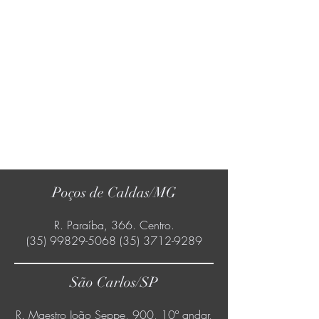
Poços de Caldas/MG
R. Paraíba, 366. Centro.
(35) 99829-5068 (35) 3712
-9289
São Carlos/SP
R. Maestro João Seppe, 900, 10º andar,