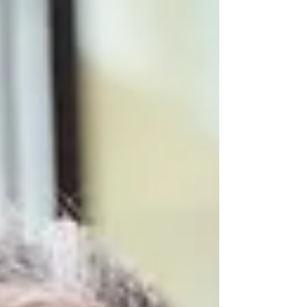
Fga. Carla Linhares
22 de jan. de 2024
2 min de leitura
Perda Auditiva: o que acontece
quando não ouvimos?
A perda auditiva pode afetar o organismo de várias
maneiras, principalmente porque a audição
desempenha um papel crucial na comunicação e na