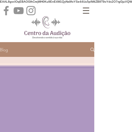
EAAL8gvcIOqEBAOGlhCrejWH0Ku9EnE4M1QyNs9foYSe44Uu5pIM4ZB8T9oYdx2O7rgGjuVQ
Blog