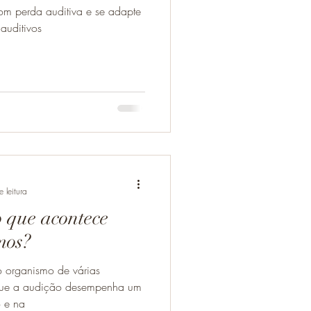
om perda auditiva e se adapte
auditivos
 leitura
 que acontece
mos?
o organismo de várias
rque a audição desempenha um
 e na