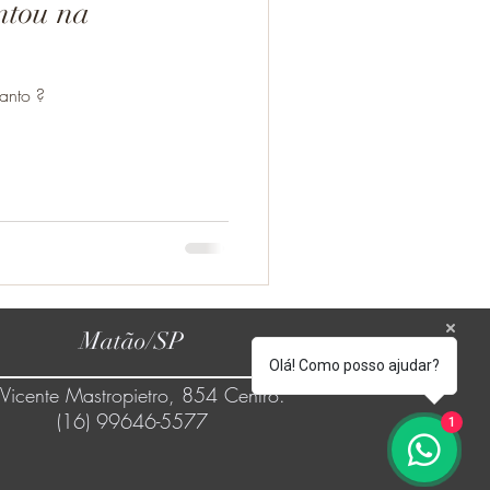
tou na
anto ?
Matão/SP
Olá! Como posso ajudar?
 Vicente Mastropietro, 854 Centro.
(16) 99646-5577
1