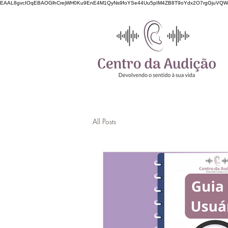
EAAL8gvcIOqEBAOGlhCrejWH0Ku9EnE4M1QyNs9foYSe44Uu5pIM4ZB8T9oYdx2O7rgGjuVQ
All Posts