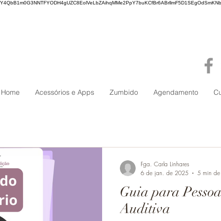
WY4QbB1m0G3NNTFYODH4gUZC8EolVeLbZAihqMMe2PpY7buKCfBr6ABrllmF5D1SEgOdSmKNb
Home
Acessórios e Apps
Zumbido
Agendamento
C
Fga. Carla Linhares
6 de jan. de 2025
5 min de 
Guia para Pesso
Auditiva