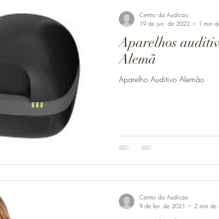
Centro da Audicao
19 de jun. de 2022
1 min de
Aparelhos auditiv
Alemã
Aparelho Auditivo Alemão
Centro da Audicao
9 de fev. de 2021
2 min de l