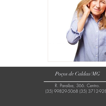
Poços de Caldas/MG
R. Paraíba, 366. Centro.
(35) 99829-5068 (35) 3712-92