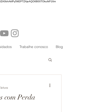
lZA0bhAkfPy5M2PTZAjeAQO6B00TOkuIkP16m
uidados
Trabalhe conosco
Blog
leitura
as com Perda