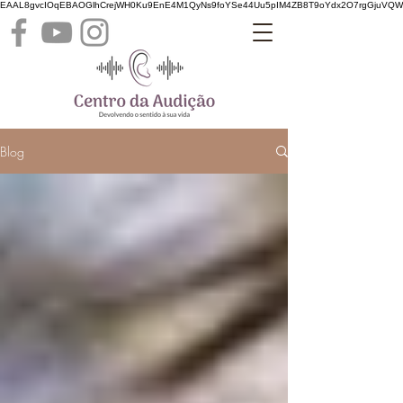
EAAL8gvcIOqEBAOGlhCrejWH0Ku9EnE4M1QyNs9foYSe44Uu5pIM4ZB8T9oYdx2O7rgGjuVQ
Blog