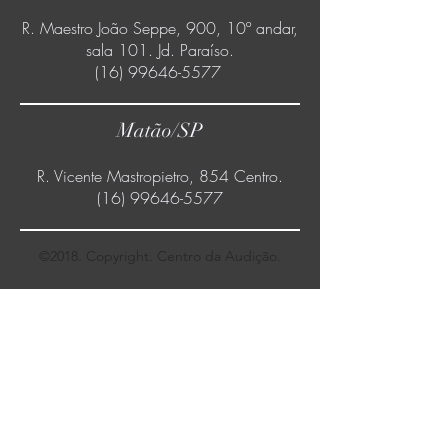
Poços de Caldas/MG
R. Paraíba, 366. Centro.
(35) 99829-5068 (35) 3712
-9289
São Carlos/SP
R. Maestro João Seppe, 900, 10º andar,
sala 101. Jd. Paraíso.
(16) 99646-5577
Matão/SP