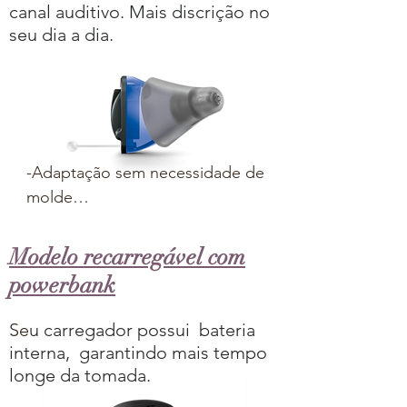
canal auditivo. Mais discrição no
smartphones*, TV´s e outros 
seu dia a dia.
dispositivos

-Podem ser controlados 
remotamente via controle ou a 
aplicativos

-Disponíveis nas tecnologias 
básica, plus e premium

-Adaptação sem necessidade de 
*Bluetooth® disponível
molde

-Sondas confortáveis para o seu 
canal auditivo

Modelo recarregável com
-Sinal de processamento 
powerbank
binaural

-Conectam-se facilmente com 
Se
u carregador possui bateria
smartphones

interna, garantindo mais tempo
-Podem ser controlados 
longe da tomada.
remotamente via controle ou a 