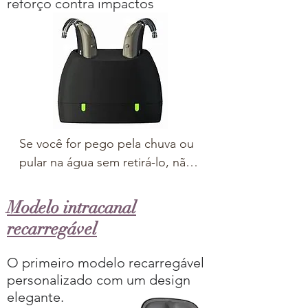
reforço contra impactos
-Aplicativo com Inteligência 
Artificial 

-Conectam-se facilmente com 
smartphones*, TV´s e outros 
dispositivos

-Podem ser controlados 
remotamente via controle ou a 
aplicativos.

Se você for pego pela chuva ou 
-Tecnologia premium

pular na água sem retirá-lo, não 
*Bluetooth® disponível
se preocupe.

-À prova d'água e químicos 
Modelo intracanal
(imersão de até 30 minutos em 2 
recarregável
metros de profundidade)

-Adaptação flexível: use com 
O primeiro modelo recarregável
gancho tradicional ou tubo fino 
personalizado com um design
garantindo mais discrição.

elegante.