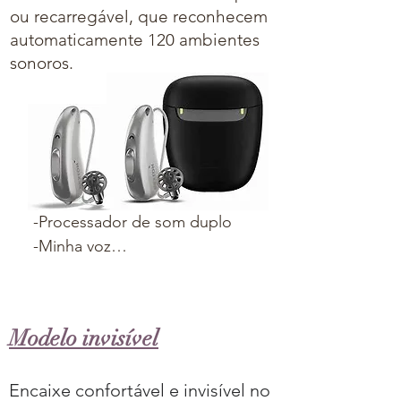
ou recarregável, que reconhecem
automaticamente 120 ambientes
sonoros.
-Processador de som duplo

-Minha voz

-Transmissão direta de áudio

-Sinal de processamento 
binaural

Modelo invisível
-Aplicativo com Inteligência 
Artificial 

Encaixe confortável e invisível no
-Conectam-se facilmente com 