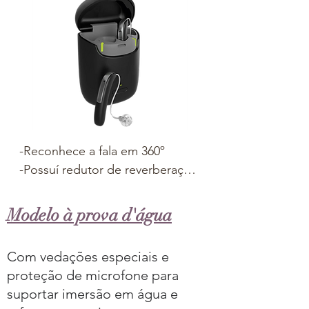
aplicativos 

-Disponível na tecnologia plus
-Reconhece a fala em 360º

-Possuí redutor de reverberação

-Recarregável

-Carregador com powerbank 
Modelo à prova d'água
com carga para 3 dias

-Minha voz

Com vedações especiais e
-Transmissão direta de áudio

proteção de microfone para
-Sinal de processamento 
suportar imersão em água e
binaural
