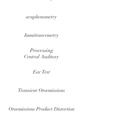
acuphenometry
Immittancemetry
Processing
Central Auditory
Ear Test
Transient Otoemissions
Otoemissions Product Distortion