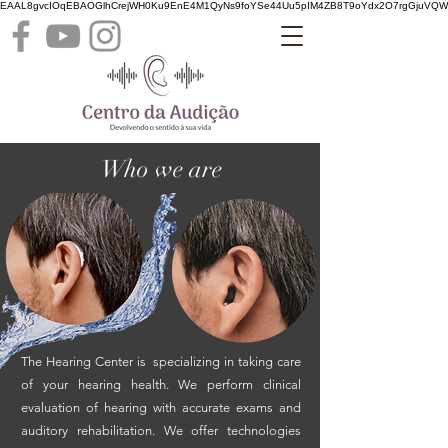
EAAL8gvcIOqEBAOGlhCrejWH0Ku9EnE4M1QyNs9foYSe44Uu5pIM4ZB8T9oYdx2O7rgGjuVQ
Who we are
The Hearing Center is specializing in taking care
of your hearing health. We perform clinical
evaluation of hearing with accurate exams and
auditory rehabilitation. We offer technologies