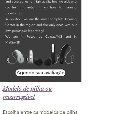
and accessories for high-quality hearing aids and
cochlear implants, in addition to hearing
monitoring.
In addition, we are the most complete Hearing
Center in the region and the only ones with our
own prosthesis laboratory!
We are in Poços de Caldas/MG and in
Matão/SP.
Agende sua avaliação
Modelo de pilha ou
recarregável
Escolha entre os modelos de pilha