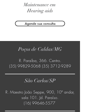
Maintenance em
Hearing aids
Agende sua consulta
Poços de Caldas/MG
R. Paraíba, 366. Centro.
(35) 99829-5068 (35) 3712
-9289
São Carlos/SP
R. Maestro João Seppe, 900, 10º andar,
sala 101. Jd. Paraíso.
(16) 99646-5577