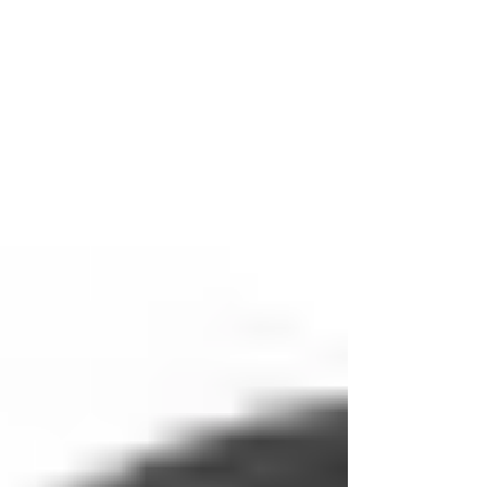
Centro da Audicao
29 de ago. de 2022
1 min de leitura
Isenção de IPI na compra de
carros novos para Deficientes
Auditivos
Isenção de IPI na compra de carros novos para
Deficientes Auditivos