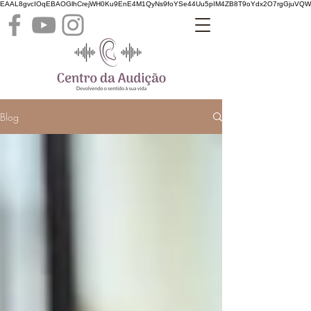
EAAL8gvcIOqEBAOGlhCrejWH0Ku9EnE4M1QyNs9foYSe44Uu5pIM4ZB8T9oYdx2O7rgGjuVQ
Blog