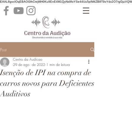
EAAL8gvcIOqEBAOGlhCrejWH0Ku9EnE4M1QyNs9foYSe44Uu5pIM4ZB8T9oYdx2O7rgGjuVQ
Post
Centro da Audicao
29 de ago. de 2022
1 min de leitura
Isenção de IPI na compra de
carros novos para Deficientes
Auditivos