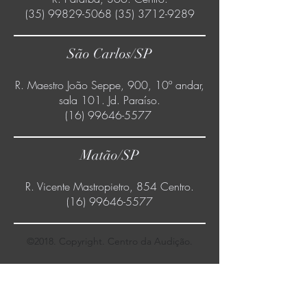
(35) 99829-5068 (35) 3712
-9289
São Carlos/SP
R. Maestro João Seppe, 900, 10º andar,
sala 101. Jd. Paraíso.
(16) 99646-5577
Matão/SP
R. Vicente Mastropietro, 854 Centro.
(16) 99646-5577
©2018. Copyright. Centro da Audição.