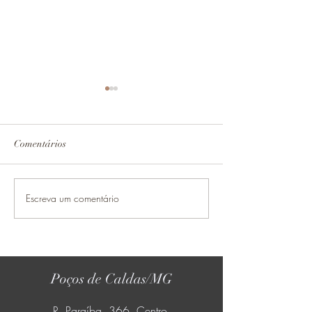
Comentários
Escreva um comentário
Quem pode usar o Implante
Guia para Pessoa
Coclear?
Perda Auditiva
Poços de Caldas/MG
R. Paraíba, 366. Centro.