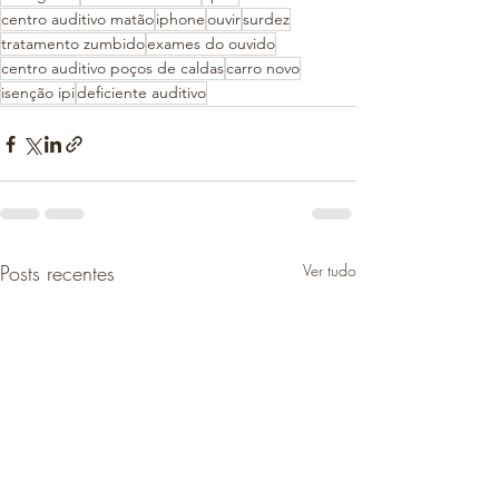
centro auditivo matão
iphone
ouvir
surdez
tratamento zumbido
exames do ouvido
centro auditivo poços de caldas
carro novo
isenção ipi
deficiente auditivo
Posts recentes
Ver tudo